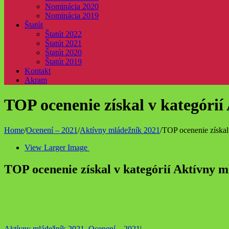
Nominácia 2020
Nominácia 2019
Štatút
Štatút 2022
Štatút 2021
Štatút 2020
Štatút 2019
Kontakt
Akram
TOP ocenenie získal v kategóri
Home
/
Ocenení – 2021
/
Aktívny mládežník 2021
/
TOP ocenenie získal
View Larger Image
TOP ocenenie získal v kategórií Aktívny 
Aktívny mládežník 2021
,
Ocenení – 2021
|