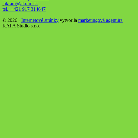
akram@akram.sk
tel.: +421 917 314647
©
2026 -
Internetové stránky
vytvorila
marketingová agentúra
KAPA Studio s.r.o.