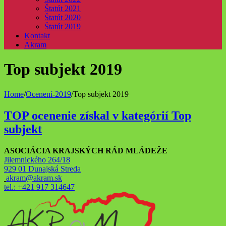
Štatút 2021
Štatút 2020
Štatút 2019
Kontakt
Akram
Top subjekt 2019
Home
/
Ocenení-2019
/
Top subjekt 2019
TOP ocenenie získal v kategórií Top
subjekt
ASOCIÁCIA KRAJSKÝCH RÁD MLÁDEŽE
Jilemnického 264/18
929 01 Dunajská Streda
akram@akram.sk
tel.: +421 917 314647