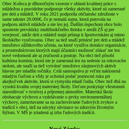
Obec Košeca je dlhoročným vzorom v oblasti kvalitnej práce s
mládežou a pravidelne podporuje všetky aktivity, ktoré sú zamerané
pre deti a mládež. V roku 2021 podporila občianske združenie v
sume takmer 20.000€, čo je nemalá suma, ktorá putovala na
podporu aktivít mládeže a nie len jej. Ďalším úspechom obce bolo
spustenie prevádzky multifunkčného ihriska v areáli ZŠ aj pre
verejnosť, takže deti a mládež majú prístup k športoviskám aj mimo
školského vyučovania. Obec sa tiež snaží priniesť pre deti a mládež
množstvo zážitkového učenia, na ktoré využíva domáce organizácie,
a prostredníctvom ktorých majú účastníci možnosť získať nie len
nové vedomosti ale aj zručnosti a postoje. Na obci tiež pôsobí
kultúrna komisia, ktorá nie je zameraná len na sedenie za rokovacím
stolom, ale snaží sa tiež vytvárať množstvo záujmových aktivít
hlavne pre mladšie ročníky. Celá samospráva je veľmi naklonená
mladým ľuďom a vždy je ochotná podať pomocnú ruku pri
akejkoľvek aktivite, ktorú si vymyslia mladí ľudia. Obec tiež dbá na
vysokú kvalitu svojej materskej školy. Deťom poskytuje všestrannú
starostlivosť v tvorivej a príjemnej atmosfére. Materská škola
obohacuje výchovu a vzdelávanie o prvky environmentálnej
výchovy, zameriavame sa na zachovávanie ľudových zvykov a
tradícií v obci, tiež na návyky súvisiace so zdravým životným
štýlom. V MŠ je zriadená aj izba ľudových tradícii.
Nové Zámky