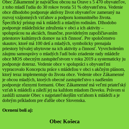
Obec Zákamenné je najväčšou obcou na Orave s 5 470 obyvateľov,
z toho mladí ľudia do 30 rokov tvoria 51 % obyvateľstva. Vedenie
obce dlhodobo podporuje aktívny život obyvateľov zameraný na
rozvoj vzájomných vzťahov a podporu komunitného života.
Špecifický prístup má k mládeži a mladým rodinám. Dlhodobo
podporuje mládežnícke združenia v obci a ich aktivity –
spoluprácou na akciách, finančne, pravidelným zapožičiavaním
priestorov kultúrnych domov na ich činnosť. Pre spoločenstvo
skautov, ktoré má 100 detí a mladých, symbolicky prenajala
priestory bývalej ubytovne na ich aktivity a činnosť. Vyvrcholením
záujmu samosprávy o mladých ľudí bolo zriadenie rady mládeže
obce MOS obecným zastupiteľstvom v roku 2019 a systematicky ju
podporuje doteraz. Vedenie obce v spolupráci s obyvateľmi
vypracovalo Koncepciu práce s mládežou v obci s akčným plánom,
ktorý teraz implementuje do života obce. Vedenie obce Zákamenné
je obcou mladých, ktorých obecné zastupiteľstvo s nadšením
podporuje rôznymi formami. Obec Zákamenné má veľmi priateľský
vzťah k mládeži a záleží jej na každom mladom človeku. Právom si
zaslúži uznanie Obec s najpriateľskejším vzťahom k mládeži a je
dobrým príkladom pre ďalšie obce Slovenska.
Ocenení boli aj:
Obec Košeca