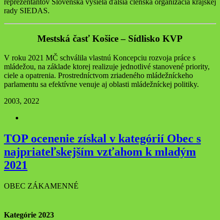
reprezentantov Slovenska vysiela ďalšia členská organizácia krajskej
rady SIEDAS.
Mestská časť Košice – Sídlisko KVP
V roku 2021 MČ schválila vlastnú Koncepciu rozvoja práce s
mládežou, na základe ktorej realizuje jednotlivé stanovené priority,
ciele a opatrenia. Prostredníctvom zriadeného mládežníckeho
parlamentu sa efektívne venuje aj oblasti mládežníckej politiky.
20
03, 2022
TOP ocenenie získal v kategórií Obec s
najpriateľskejším vzťahom k mladým
2021
OBEC ZÁKAMENNÉ
Kategórie 2023