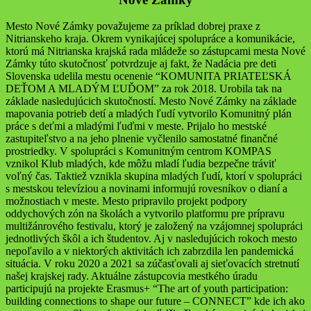
Mesto Nové Zámky považujeme za príklad dobrej praxe z
Nitrianskeho kraja. Okrem vynikajúcej spolupráce a komunikácie,
ktorú má Nitrianska krajská rada mládeže so zástupcami mesta Nové
Zámky túto skutočnosť potvrdzuje aj fakt, že Nadácia pre deti
Slovenska udelila mestu ocenenie “KOMUNITA PRIATEĽSKÁ
DEŤOM A MLADÝM ĽUĎOM” za rok 2018. Urobila tak na
základe nasledujúcich skutočností. Mesto Nové Zámky na základe
mapovania potrieb detí a mladých ľudí vytvorilo Komunitný plán
práce s deťmi a mladými ľuďmi v meste. Prijalo ho mestské
zastupiteľstvo a na jeho plnenie vyčlenilo samostatné finančné
prostriedky. V spolupráci s Komunitným centrom KOMPAS
vznikol Klub mladých, kde môžu mladí ľudia bezpečne tráviť
voľný čas. Taktiež vznikla skupina mladých ľudí, ktorí v spolupráci
s mestskou televíziou a novinami informujú rovesníkov o dianí a
možnostiach v meste. Mesto pripravilo projekt podpory
oddychových zón na školách a vytvorilo platformu pre prípravu
multižánrového festivalu, ktorý je založený na vzájomnej spolupráci
jednotlivých škôl a ich študentov. Aj v nasledujúcich rokoch mesto
nepoľavilo a v niektorých aktivitách ich zabrzdila len pandemická
situácia. V roku 2020 a 2021 sa zúčasťovali aj sieťovacích stretnutí
našej krajskej rady. Aktuálne zástupcovia mestkého úradu
participujú na projekte Erasmus+ “The art of youth participation:
building connections to shape our future – CONNECT” kde ich ako